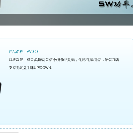
产品名称：VV-898
双段双显，双音多频/两音信令/身份识别码，遥毙/遥晕/激活，语音加密
支持无键盘手咪UP/DOWN。