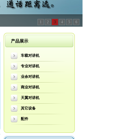
1
2
3
4
5
6
产品展示
车载对讲机
专业对讲机
业余对讲机
商业对讲机
天翼对讲机
其它设备
配件